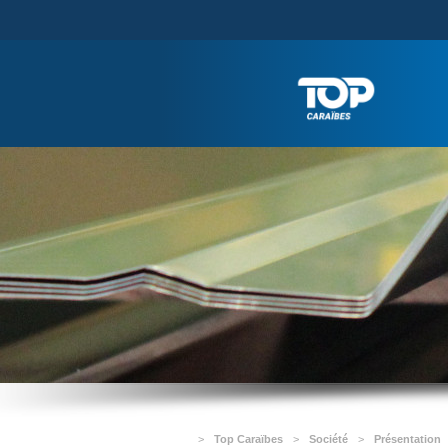
>
Top Caraïbes
>
Société
>
Présentation