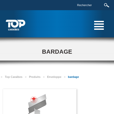
BARDAGE
>
Top Caraïbes
>
Produits
>
Enveloppe
>
bardage