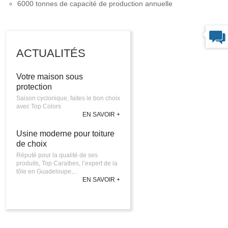
6000 tonnes de capacité de production annuelle
ACTUALITÉS
Votre maison sous
protection
Saison cyclonique, faites le bon choix
avec Top Colors
EN SAVOIR +
Usine moderne pour toiture
de choix
Réputé pour la qualité de ses
produits, Top Caraïbes, l’expert de la
tôle en Guadeloupe,...
EN SAVOIR +