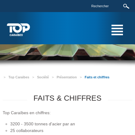
>
Top Caraïbes
>
Société
>
Présentation
>
Faits et chiffres
FAITS & CHIFFRES
Top Caraïbes en chiffres:
3200 - 3500 tonnes d'acier par an
25 collaborateurs