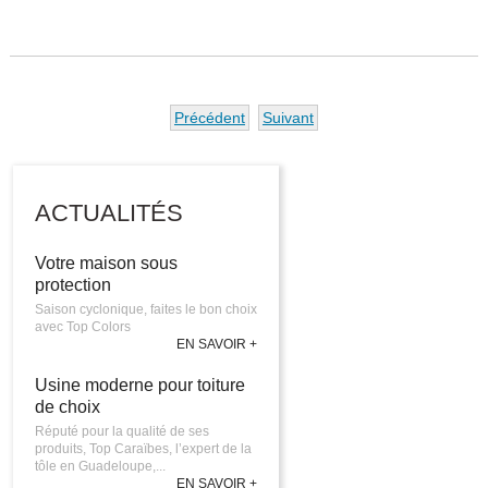
Précédent
Suivant
ACTUALITÉS
Votre maison sous
protection
Saison cyclonique, faites le bon choix
avec Top Colors
EN SAVOIR +
Usine moderne pour toiture
de choix
Réputé pour la qualité de ses
produits, Top Caraïbes, l’expert de la
tôle en Guadeloupe,...
EN SAVOIR +