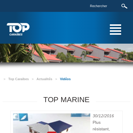
>
Top Caraïbes
>
Actualités
>
Vidéos
TOP MARINE
30/12/2016
Plus
résistant,