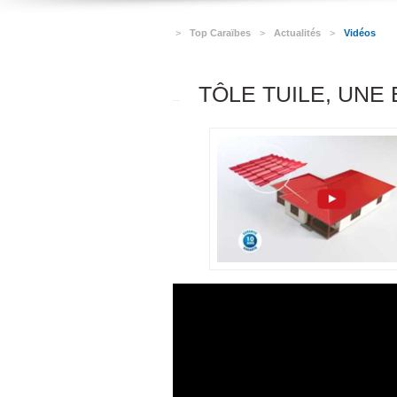
>
Top Caraïbes
>
Actualités
>
Vidéos
TÔLE TUILE, UNE